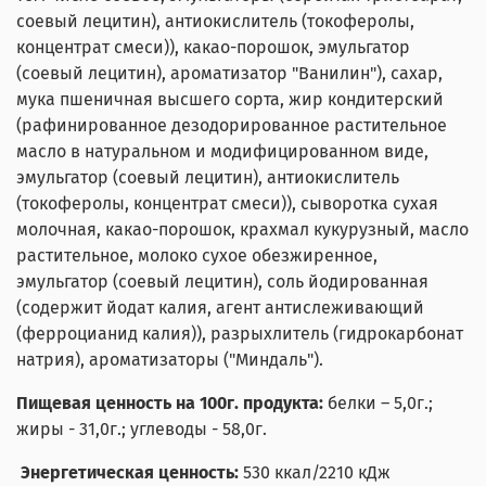
соевый лецитин), антиокислитель (токоферолы,
концентрат смеси)), какао-порошок, эмульгатор
(соевый лецитин), ароматизатор "Ванилин"), сахар,
мука пшеничная высшего сорта, жир кондитерский
(рафинированное дезодорированное растительное
масло в натуральном и модифицированном виде,
эмульгатор (соевый лецитин), антиокислитель
(токоферолы, концентрат смеси)), сыворотка сухая
молочная, какао-порошок, крахмал кукурузный, масло
растительное, молоко сухое обезжиренное,
эмульгатор (соевый лецитин), соль йодированная
(содержит йодат калия, агент антислеживающий
(ферроцианид калия)), разрыхлитель (гидрокарбонат
натрия), ароматизаторы ("Миндаль").
Пищевая ценность на 100г. продукта:
белки – 5,0г.;
жиры - 31,0г.; углеводы - 58,0г.
Энергетическая ценность:
530 ккал/2210 кДж