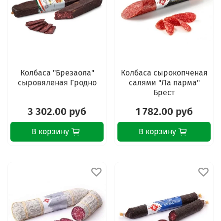
Колбаса "Брезаола"
Колбаса сырокопченая
сыровяленая Гродно
салями "Ла парма"
Брест
3 302.00 руб
1 782.00 руб
В корзину
В корзину