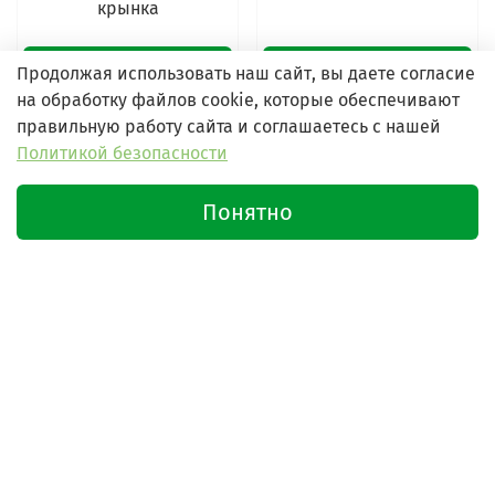
2% 230г. Бабушкина
Бабушкина крынка
крынка
127.00 руб
127.00 руб
Продолжая использовать наш сайт, вы даете согласие
на обработку файлов cookie, которые обеспечивают
Подробнее
Подробнее
правильную работу сайта и соглашаетесь с нашей
Политикой безопасности
Новинка
Новинка
Понятно
Нет в наличии
Нет в наличии
Йогурт Греческий "ECO
Йогурт "DETOX" Отруби-
GRECO" Шоколад 2%
злаки D3 2% 230г.
230г. Бабушкина крынка
Бабушкина крынка