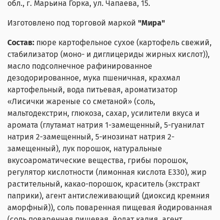
обл., г. Марьина Горка, ул. Чапаева, 15.
Изготовлено под торговой маркой
"Mира"
Состав:
пюре картофельное сухое (картофель свежий,
стабилизатор (моно- и диглицериды жирных кислот)),
масло подсолнечное рафинированное
дезодорированное, мука пшеничная, крахмал
картофельный, вода питьевая, ароматизатор
«Лисички жареные со сметаной» (соль,
мальтодекстрин, глюкоза, сахар, усилители вкуса и
аромата (глутамат натрия 1-замещенный, 5-гуанилат
натрия 2-замещенный, 5-инозинат натрия 2-
замещенный), лук порошок, натуральные
вкусоароматические вещества, грибы порошок,
регулятор кислотности (лимонная кислота Е330), жир
растительный, какао-порошок, краситель (экстракт
паприки), агент антислеживающий (диоксид кремния
аморфный)), соль поваренная пищевая йодированная
(соль поваренная пищевая, йодат калия, агент