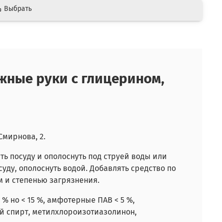
Выбрать
жные руки с глицерином,
Смирнова, 2.
ть посуду и ополоснуть под струей воды или
суду, ополоснуть водой. Добавлять средство по
м и степенью загрязнения.
 % но < 15 %, амфотерные ПАВ < 5 %,
й спирт, метилхлороизотиазолинон,