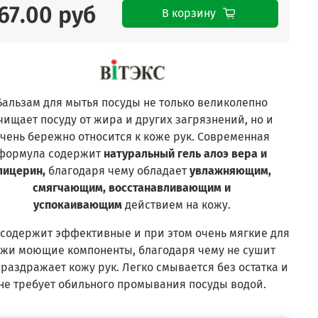
67.00 руб
В корзину
Бальзам для мытья посуды не только великолепно
чищает посуду от жира и других загрязнений, но и
чень бережно относится к коже рук. Современная
формула содержит
натуральный
гель алоэ вера и
лицерин
,
благодаря чему
обладает
увлажняющим,
смягчающим, восстанавливающим и
успокаивающим
действием на кожу.
 содержит эффективные и при этом очень мягкие для
ожи моющие компоненты, благодаря чему не сушит
 раздражает кожу рук. Легко смывается без остатка и
не требует обильного промывания посуды водой.