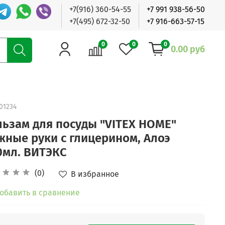
+7(916) 360-54-55
+7 991 938-56-50
+7(495) 672-32-50
+7 916-663-57-15
0
0
0
0.00 руб
01234
льзам для посуды "VITEX HOME"
жные руки с глицерином, Алоэ
0мл. ВИТЭКС
(0)
В избранное
обавить в сравнение