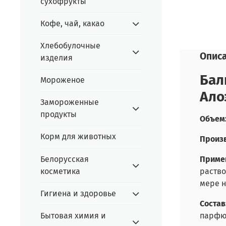
сухофрукты
Кофе, чай, какао
Хлебобулочные
Опис
изделия
Бал
Мороженое
Ало
Замороженные
продукты
Объем
Корм для животных
Произв
Белорусская
Приме
косметика
раство
мере н
Гигиена и здоровье
Состав
Бытовая химия и
парфюм