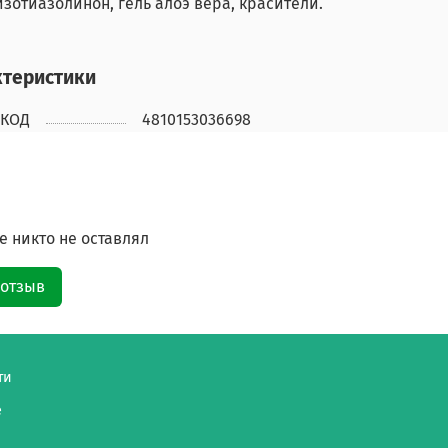
зотиазолинон, гель алоэ вера, красители.
ктеристики
КОД
4810153036698
 никто не оставлял
 отзыв
ти
е