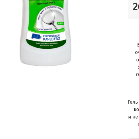
2
о
о
г
Гель
к
и не