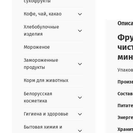
сухофрукты
Кофе, чай, какао
Опис
Хлебобулочные
изделия
Фру
чис
Мороженое
мин
Замороженные
продукты
Упаков
Корм для животных
Произ
Белорусская
Состав
косметика
Питате
Гигиена и здоровье
Энерге
Бытовая химия и
Храни