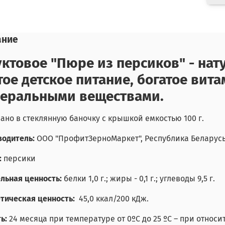
ание
ктовое "Пюре из персиков" - нат
тое детское питание, богатое вит
еральными веществами.
ано в стеклянную баночку с крышкой емкостью 100 г.
водитель:
ООО "ПрофитЗерноМаркет", Республика Беларусь, 
:
персики
льная ценность:
белки 1,0 г.; жиры - 0,1 г.; углеводы 9,5 г.
тическая ценность:
45,0 ккал/200 кДж.
ть:
24 месяца при температуре от 0ºС до 25 ºС – при относ