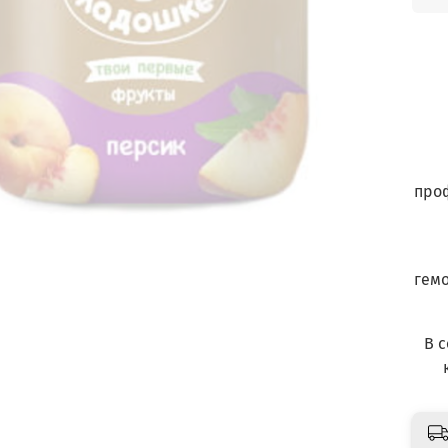
проф
гемо
В с