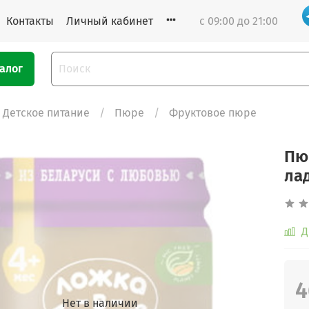
Контакты
Личный кабинет
с 09:00 до 21:00
алог
Детское питание
Пюре
Фруктовое пюре
Пю
ла
Д
4
Нет в наличии