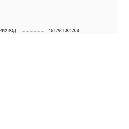
РИХКОД
4812941001208