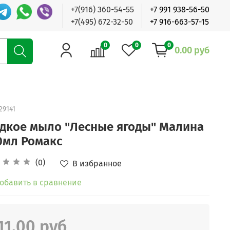
+7(916) 360-54-55
+7 991 938-56-50
+7(495) 672-32-50
+7 916-663-57-15
0
0
0
0.00 руб
29141
дкое мыло "Лесные ягоды" Малина
0мл Ромакс
(0)
В избранное
обавить в сравнение
11.00 руб