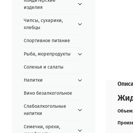
Кондитерские
изделия
Чипсы, сухарики,
хлебцы
Спортивное питание
Рыба, морепродукты
Соленья и салаты
Напитки
Опис
Вино безалкогольное
Жид
Слабоалкогольные
Объем:
напитки
Произв
Семечки, орехи,