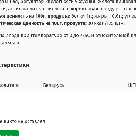
ванная, регулятор кислотности уксусная кислота пищевая
ти, антиокислитель кислота аскорбиновая. продукт готов 
я ценность на 100г. продукта:
белки-1г.; жиры - 0,6г.; углев
тическая ценность на 100г. продукта:
30 ккал/125 кДж
ь:
2 года при tтемпературе от 0 до +25С и относительной 
дильнике.
ктеристики
водитель
Беларусь
ШТ
 никто не оставлял
 отзыв