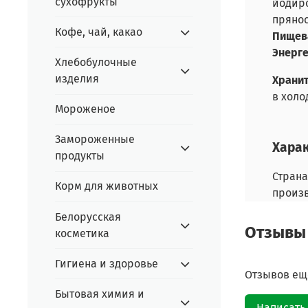
сухофрукты
йодиро
прянос
Кофе, чай, какао
Пищева
Энерге
Хлебобулочные
изделия
Хранит
в холо
Мороженое
Замороженные
Хара
продукты
Страна
Корм для животных
произ
Белорусская
Отзывы
косметика
Гигиена и здоровье
Отзывов еще
Бытовая химия и
Написать