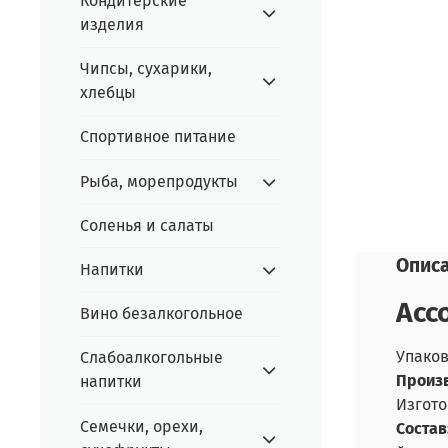
Кондитерские
изделия
Чипсы, сухарики,
хлебцы
Спортивное питание
Рыба, морепродукты
Соленья и салаты
Опис
Напитки
Асс
Вино безалкогольное
Упаков
Слабоалкогольные
Произв
напитки
Изгото
Семечки, орехи,
Состав