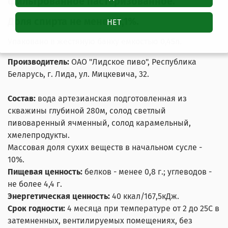
фильтрованное пастеризованное.
Доля спирта не менее 5,1%.
НЕТ
Упаковано в жестяную банку емкостью 0,45л.
Производитель:
ОАО "Лидское пиво",
Республика
Беларусь, г. Лида, ул. Мицкевича, 32.
Состав:
вода артезианская подготовленная из
скважины глубиной 280м, солод светлый
пивоваренный ячменный, солод карамельный,
хмелепродукты.
Массовая доля сухих веществ в начальном сусле -
10%.
Пищевая ценность:
белков - менее 0,8 г.; углеводов -
не более 4,4 г.
Энергетическая ценность:
40 ккал/167,5кДж.
Срок годности:
4 месяца
при температуре от 2 до 25С в
затемненных, вентилируемых помещениях, без