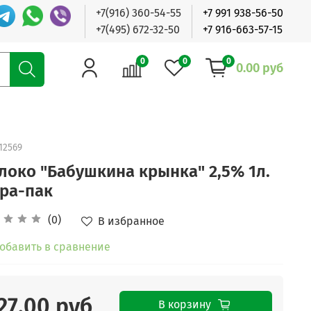
+7(916) 360-54-55
+7 991 938-56-50
+7(495) 672-32-50
+7 916-663-57-15
0
0
0
0.00 руб
12569
локо "Бабушкина крынка" 2,5% 1л.
тра-пак
(0)
В избранное
обавить в сравнение
27.00 руб
В корзину