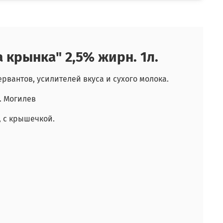
крынка" 2,5% жирн. 1л.
вантов, усилителей вкуса и сухого молока.
. Могилев
, с крышечкой.