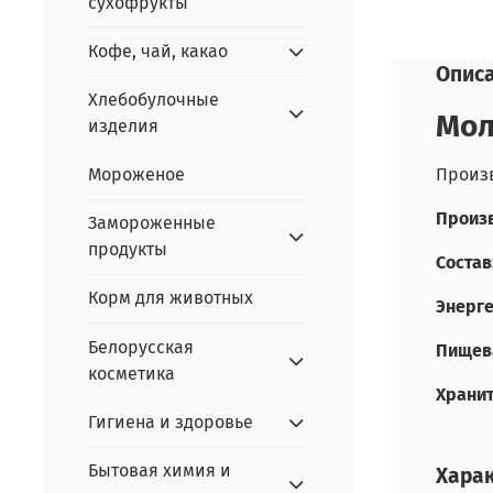
сухофрукты
Кофе, чай, какао
Опис
Хлебобулочные
Мол
изделия
Мороженое
Произв
Произв
Замороженные
продукты
Состав
Корм для животных
Энерге
Белорусская
Пищева
косметика
Храни
Гигиена и здоровье
Бытовая химия и
Хара