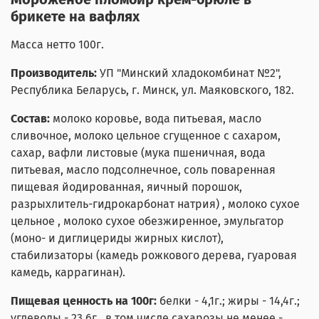
брикете на вафлях
Масса нетто 100г.
Производитель:
УП "Минский хладокомбинат №2",
Республика Беларусь, г. Минск, ул. Маяковского, 182.
Состав:
молоко коровье, вода питьевая, масло
сливочное, молоко цельное сгущенное с сахаром,
сахар, вафли листовые (мука пшеничная, вода
питьевая, масло подсолнечное, соль поваренная
пищевая йодированная, яичный порошок,
разрыхлитель-гидрокарбонат натрия) , молоко сухое
цельное , молоко сухое обезжиренное, эмульгатор
(моно- и диглицериды жирных кислот),
стабилизаторы (камедь рожкового дерева, гуаровая
камедь, каррагинан).
Пищевая ценность на 100г:
белки - 4,1г.; жиры - 14,4г.;
углеводы - 23,6г., в том числе сахарозы не менее -