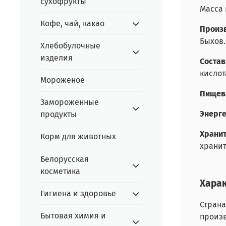
сухофрукты
Масса 
Кофе, чай, какао
Произ
Быхов.
Хлебобулочные
изделия
Состав
кислот
Мороженое
Пищева
Замороженные
Энерге
продукты
Хранит
Корм для животных
хранит
Белорусская
косметика
Хара
Гигиена и здоровье
Страна
Бытовая химия и
произ