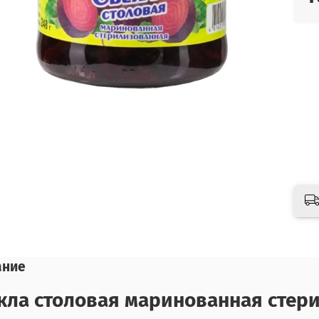
ание
кла столовая маринованная стер