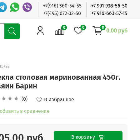
+7(916) 360-54-55
+7 991 938-56-50
+7(495) 672-32-50
+7 916-663-57-15
0
0
0
0.00 руб
15792
екла столовая маринованная 450г.
зяин Барин
(0)
В избранное
обавить в сравнение
05.00 руб
В корзину