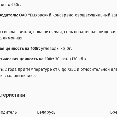
нетто 450г.
водитель:
ОАО "Быховский консервно-овощесушильный завод
:
свекла свежая, вода питьевая, соль поваренная пищевая 
а лимонная.
я ценность на 100г:
углеводы - 8,0г.
тическая ценность на 100г:
30 ккал/130 кДж
ь:
2 года при температуре от 0 до +25С и относительной в
ь в холодильнике.
ктеристики
водитель
Беларусь
Бр