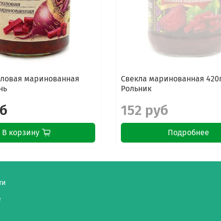
оловая маринованная
Свекла маринованная 420г
нь
Рольник
уб
152 руб
В корзину
Подробнее
ти
е