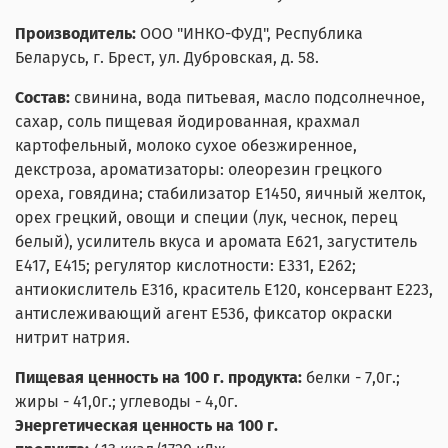
Производитель:
ООО "ИНКО-ФУД", Республика
Беларусь, г. Брест, ул. Дубровская, д. 58.
Состав:
свинина, вода питьевая, масло подсолнечное,
сахар, соль пищевая йодированная, крахмал
картофельный, молоко сухое обезжиренное,
декстроза, ароматизаторы: олеорезин грецкого
ореха, говядина; стабилизатор Е1450, яичный желток,
орех грецкий, овощи и специи (лук, чеснок, перец
белый), усилитель вкуса и аромата Е621, загуститель
Е417, Е415; регулятор кислотности: Е331, Е262;
антиокислитель Е316, краситель Е120, консервант Е223,
антислеживающий агент Е536, фиксатор окраски
нитрит натрия.
Пищевая ценность на 100 г. продукта:
белки - 7,0г.;
жиры - 41,0г.; углеводы - 4,0г.
Энергетическая ценность на 100 г.