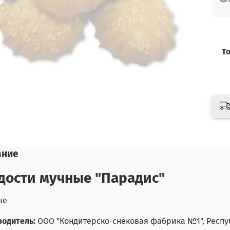
Т
ание
дости мучные "Парадис"
ые
одитель:
ООО "Кондитерско-снековая фабрика №1", Респуб