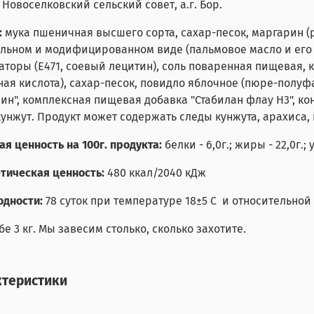
 Новоселковский сельский совет, а.г. Бор.
:
мука пшеничная высшего сорта, сахар-песок,
маргарин (
льном и модифицированном виде (пальмовое масло и его 
аторы (Е471, соевый лецитин), соль поваренная пищевая, 
ая кислота), сахар-песок, повидло яблочное (пюре-полуфа
ин", комплексная пищевая добавка "Стабилан флау Н3", ко
 кунжут. Продукт может содержать следы кунжута, арахиса
я ценность на 100г. продукта:
белки - 6,0г.; жиры - 22,0г.; 
тическая ценность:
480 ккал/2040 кДж
одности:
78 суток при температуре 18
±5 С
и относительной 
бе 3 кг. Мы завесим столько, сколько захотите.
ктеристики