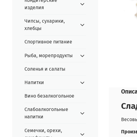
Кондитерские
изделия
Чипсы, сухарики,
хлебцы
Спортивное питание
Рыба, морепродукты
Соленья и салаты
Напитки
Опис
Вино безалкогольное
Сла
Слабоалкогольные
напитки
Весов
Семечки, орехи,
Произв