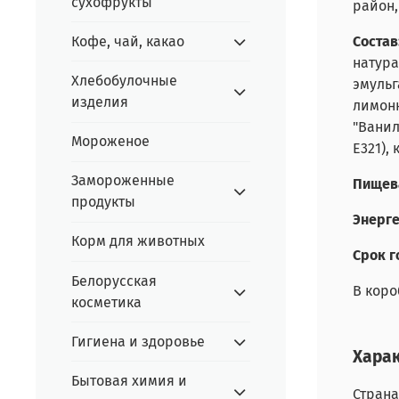
сухофрукты
район,
Кофе, чай, какао
Состав
натура
Хлебобулочные
эмульг
изделия
лимонн
"Ванил
Мороженое
Е321),
Замороженные
Пищева
продукты
Энерге
Корм для животных
Срок г
Белорусская
В коро
косметика
Гигиена и здоровье
Хара
Бытовая химия и
Страна