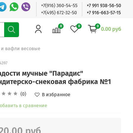
+7(916) 360-54-55
+7 991 938-56-50
+7(495) 672-32-50
+7 916-663-57-15
0
0
0
0.00 руб
 и вафли весовые
4397
адости мучные "Парадис"
ндитерско-снековая фабрика №1
(0)
В избранное
обавить в сравнение
20.00 руб