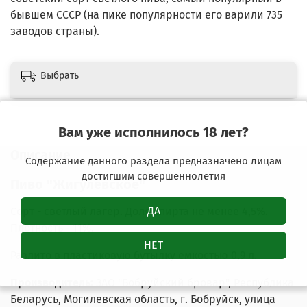
бывшем СССР (на пике популярности его варили 735
заводов страны).
Выбрать
Вам уже исполнилось 18 лет?
Описание
Содержание данного раздела предназначено лицам
достигшим совершеннолетия
Пиво "Жигулевское"
ДА
Сорт - светлый лагер. Доля спирта не менее 4,5%.
Плотность - 11%.
НЕТ
Разлито в пластиковую бутылку емкостью 0,9 л.
Производитель:
ЗАО "Бобруйский бровар", Республика
Беларусь, Могилевская область, г. Бобруйск, улица