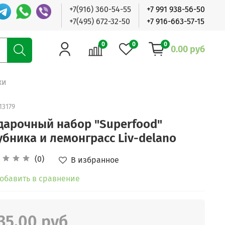
+7(916) 360-54-55
+7 991 938-56-50
+7(495) 672-32-50
+7 916-663-57-15
0
0
0
0.00 руб
ки
13179
дарочный набор "Superfood"
убника и лемонграсс Liv-delano
(0)
В избранное
обавить в сравнение
35.00 руб