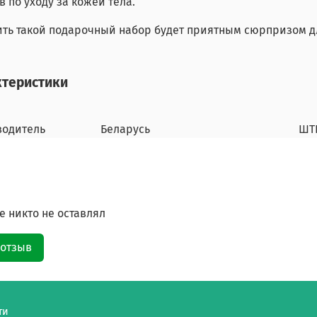
в по уходу за кожей тела.
ть такой подарочный набор будет приятным сюрпризом д
ктеристики
водитель
Беларусь
ШТ
 никто не оставлял
 отзыв
ти