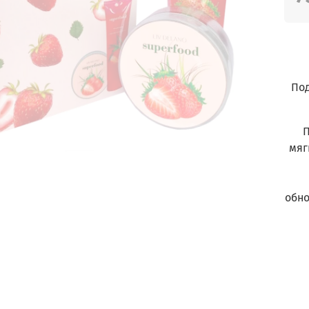
Под
П
мяг
обно