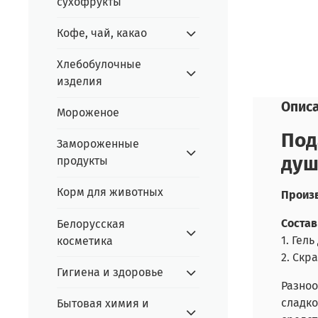
сухофрукты
Кофе, чай, какао
Хлебобулочные
изделия
Опис
Мороженое
Под
Замороженные
душ
продукты
Корм для животных
Произв
Состав
Белорусская
1. Гел
косметика
2. Ск
Гигиена и здоровье
Разноо
сладко
Бытовая химия и