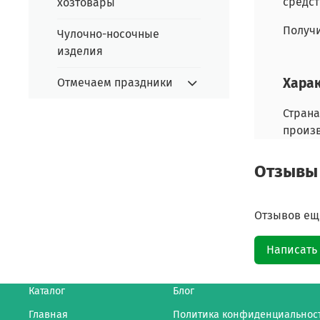
средст
хозтовары
Получи
Чулочно-носочные
изделия
Хара
Отмечаем праздники
Страна
произ
Отзывы
Отзывов еще
Написать
Каталог
Блог
Главная
Политика конфиденциальнос