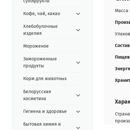
сухофрукты
Масса 
Кофе, чай, какао
Произв
Хлебобулочные
изделия
Упаков
Состав
Мороженое
Пищева
Замороженные
продукты
Энерге
Корм для животных
Хранит
Белорусская
косметика
Хара
Гигиена и здоровье
Страна
произ
Бытовая химия и