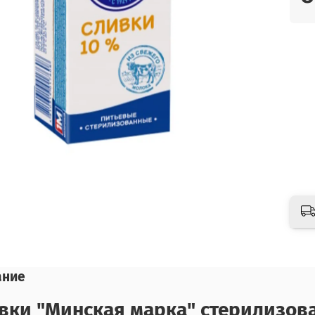
ание
вки "Минская марка" стерилизов