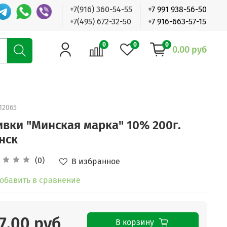
+7(916) 360-54-55
+7 991 938-56-50
+7(495) 672-32-50
+7 916-663-57-15
0
0
0
0.00 руб
12065
ивки "Минская марка" 10% 200г.
нск
(0)
В избранное
обавить в сравнение
7.00 руб
В корзину