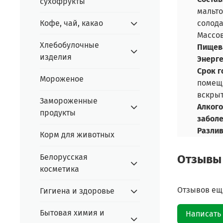
сухофрукты
мальто
Кофе, чай, какао
солода
Массов
Хлебобулочные
Пищева
изделия
Энерге
Срок г
Мороженое
помеще
вскрыт
Замороженные
Алкого
продукты
заболе
Разлива
Корм для животных
Белорусская
Отзывы
косметика
Отзывов еще
Гигиена и здоровье
Бытовая химия и
Написать