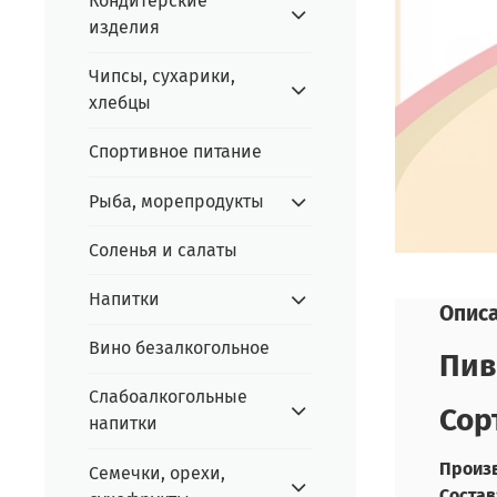
Кондитерские
изделия
Чипсы, сухарики,
хлебцы
Спортивное питание
Рыба, морепродукты
Соленья и салаты
Напитки
Опис
Вино безалкогольное
Пив
Слабоалкогольные
Сор
напитки
Произв
Семечки, орехи,
Состав