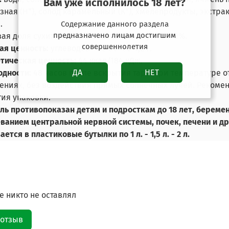
Вам уже исполнилось 18 лет?
зная (Н*), солод карамельный (К*), хмелепродукты, экстра
.
Содержание данного раздела
предназначено лицам достигшим
ая доля сухих веществ в начальном сусле - 12%.
совершеннолетия
я ценность:
углеводов - не более 4,2 г.
тическая ценность:
44 ккал/184 кДж.
ДА
НЕТ
одности:
48 часов
после вскрытия тары
при температуре о
ниях, без воздействия прямых солнечных лучей. Рекомен
ия упаковки.
ль противопоказан детям и подросткам до 18 лет, берем
ванием центральной нервной системы, почек, печени и д
ется в пластиковые бутылки по 1 л. - 1,5 л. - 2 л.
 никто не оставлял
 отзыв