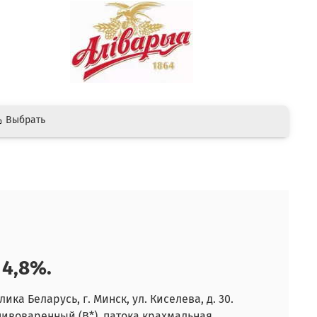
Выбрать
 4,8%.
а Беларусь, г. Минск, ул. Киселева, д. 30.
ивоваренный (В*), патока крахмальная