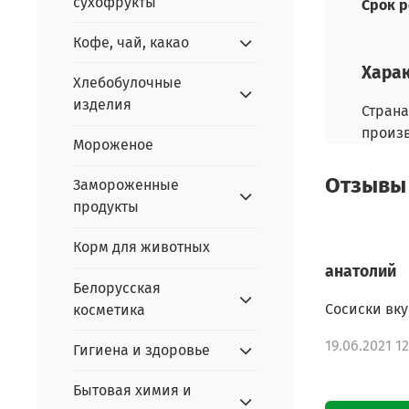
сухофрукты
Срок р
Кофе, чай, какао
Хара
Хлебобулочные
изделия
Страна
произ
Мороженое
Отзывы 
Замороженные
продукты
Корм для животных
анатолий
Белорусская
Сосиски вк
косметика
19.06.2021 12
Гигиена и здоровье
Бытовая химия и