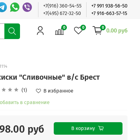
+7(916) 360-54-55
+7 991 938-56-50
+7(495) 672-32-50
+7 916-663-57-15
0
0
0
0.00 руб
1114
сиски "Сливочные" в/с Брест
(1)
В избранное
обавить в сравнение
98.00 руб
В корзину