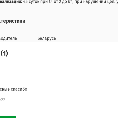
еализации:
45 суток
при t° от 2 до 6°
, при нарушении цел. у
ктеристики
водитель
Беларусь
(1)
усные спасибо
:22