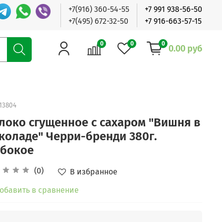
+7(916) 360-54-55
+7 991 938-56-50
+7(495) 672-32-50
+7 916-663-57-15
0
0
0
0.00 руб
13804
локо сгущенное с сахаром "Вишня в
коладе" Черри-бренди 380г.
убокое
(0)
В избранное
обавить в сравнение