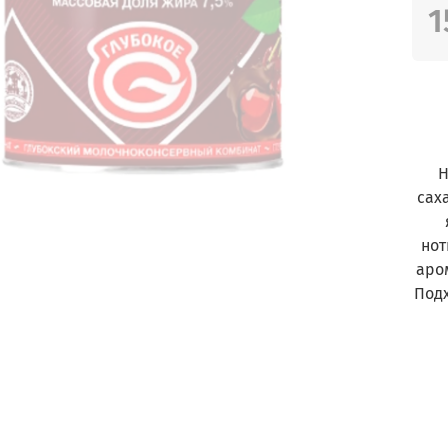
1
Н
сах
нот
аро
Под