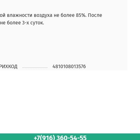
ной влажности воздуха не более 85%. После
е более 3-х суток.
РИХКОД
4810108013576
+7(916) 360-54-55