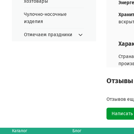
хозтовары
Энерге
Чулочно-носочные
Храни
изделия
вскрыт
Отмечаем праздники
Хара
Страна
произ
Отзывы
Отзывов еще
Написать
Каталог
Блог