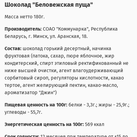
Шоколад "Беловежская пуща"
Масса нетто 180г.
Производитель:
СОАО "Коммунарка"
, Республика
Беларусь, г. Минск, ул. Аранская, 18.
Состав:
шоколад горький десертный, начинка
фруктовая (патока, сахар, пюре яблочное, жир
кондитерский, спирт этиловый ректификованный не
ниже высшей очистки, агент влагоудерживающий
сорбитовый сироп, регуляторы кислотности, какао
тертое, агент желирующий пектин, какао-масло,
ароматизатор "Джин")
Пищевая ценность на 100г:
белки - 3,3г.; жиры - 25,9г.;
углеводы - 55,7г.
Энергетическая ценность на 100г:
569 ккал
Срок годности:
12 месяцев при температуре от +15 до