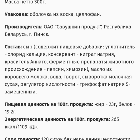
Масса нетто 300г.
Упаковка:
оболочка из воска, целлофан.
Производитель:
ОАО "Савушкин продукт", Республика
Беларусь, г. Пинск.
Состав:
сыр (содержит пищевые добавки: уплотнитель
- хлорид кальция, консервант - нитрат натрия,
краситель Аннато, ферментные препараты животного
происхождения - пепсин, химозин), масло из
коровьего молока, вода, творог, сыворотка молочная
сухая, регулятор кислотности - трифосфат натрия 5-
замещенный.
Пищевая ценность на 100г. продукта:
жир - 23г, белок -
19,2г.
Энергетическая ценность на 100г. продукта:
265
ккал/1109 кДж
Срок годности:
120 суток без нарушения целостности