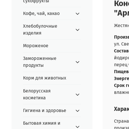
сухофрукты
Кон
"Ар
Кофе, чай, какао
Жестян
Хлебобулочные
изделия
Произв
ул. Св
Мороженое
Состав
йодиро
Замороженные
перец 
продукты
Пищева
Корм для животных
Энерге
Срок г
Белорусская
влажно
косметика
Хара
Гигиена и здоровье
Страна
Бытовая химия и
произ