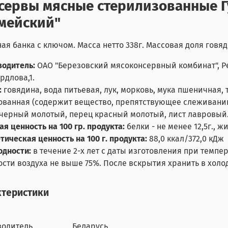
сервы мясные стерилизованные Г
мейский"
ая банка с ключом. Масса нетто 338г. Массовая доля говя
одитель:
ОАО "Березовский мясоконсервный комбинат",
Р
ердлова,1.
:
говядина, вода питьевая, лук, морковь, мука пшеничная,
ванная (содержит вещество, препятствующее слеживанию
черный молотый, перец красный молотый, лист лавровый
я ценность на 100 гр. продукта:
белки - не менее 12,5г., жи
тическая ценность на 100 г. продукта:
88,0 ккал/372,0 кДж
одности:
в течение 2-х лет с даты изготовления при темпе
сти воздуха не выше 75%. После вскрытия хранить в холо
ктеристики
водитель
Беларусь