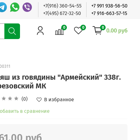
+7(916) 360-54-55
+7 991 938-56-50
+7(495) 672-32-50
+7 916-663-57-15
0
0
0
0.00 руб
00311
ляш из говядины "Армейский" 338г.
резовский МК
(0)
В избранное
обавить в сравнение
61.00 руб