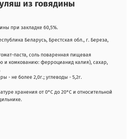
уляш из говядины
дины при закладке 60,5%.
еспублика Беларусь, Брестская обл., г. Береза,
 томат-паста, соль поваренная пищевая
 и комкованию: ферроцианид калия), сахар,
.
ры - не более 2,0г.; углеводы - 5,2г.
ратуре хранения от 0°С до 20°С и относительной
дильнике.