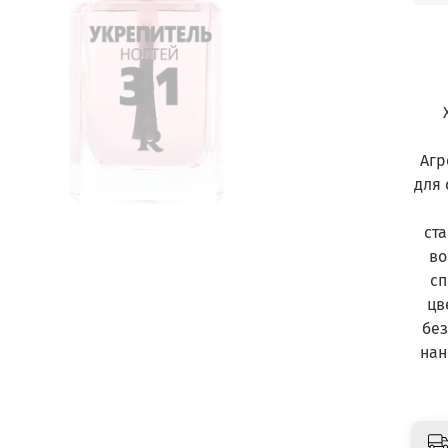
Агр
для 
ста
во
сп
цв
бе
нан