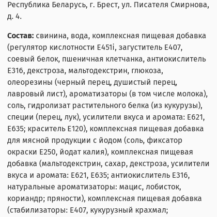
Республика Беларусь, г. Брест, ул. Писателя Смирнова,
д. 4.
Состав:
свинина, вода, комплексная пищевая добавка
(регулятор кислотности Е451i, загуститель Е407,
соевый белок, пшеничная клетчанка, антиокислитель
Е316, декстроза, мальтодекстрин, глюкоза,
олеорезины (черный перец, душистый перец,
лавровый лист), ароматизаторы (в том числе молока),
соль, гидролизат растительного белка (из кукурузы),
специи (перец, лук), усилители вкуса и аромата: Е621,
Е635; краситель Е120), комплексная пищевая добавка
для мясной продукции с йодом (соль, фиксатор
окраски Е250, йодат калия), комплексная пищевая
добавка (мальтодекстрин, сахар, декстроза, усилители
вкуса и аромата: Е621, Е635; антиокислитель Е316,
натуральные ароматизаторы: мацис, лобисток,
кориандр; пряности), комплексная пищевая добавка
(стабилизаторы: Е407, кукурузный крахмал;