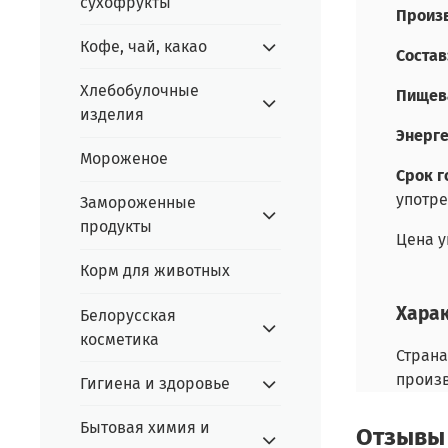
сухофрукты
Произв
Кофе, чай, какао
Состав
Хлебобулочные
Пищева
изделия
Энерге
Мороженое
Срок г
употре
Замороженные
продукты
Цена у
Корм для животных
Хара
Белорусская
косметика
Страна
произ
Гигиена и здоровье
Бытовая химия и
Отзывы