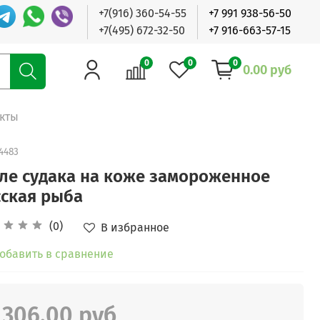
+7(916) 360-54-55
+7 991 938-56-50
+7(495) 672-32-50
+7 916-663-57-15
0
0
0
0.00 руб
кты
4483
ле судака на коже замороженное
сская рыба
(0)
В избранное
обавить в сравнение
 306.00 руб