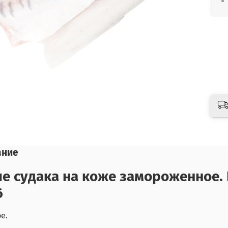
ание
е судака на коже замороженное. 
6
е.