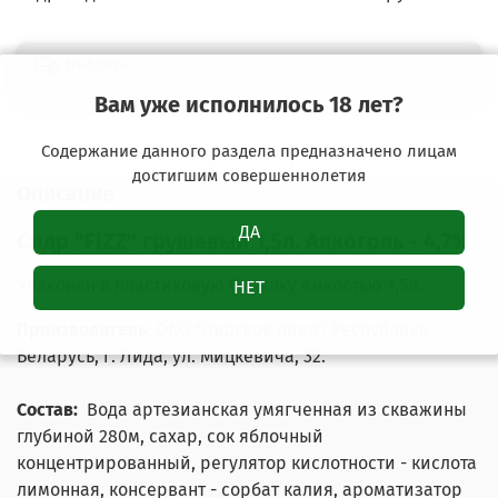
Выбрать
Вам уже исполнилось 18 лет?
Содержание данного раздела предназначено лицам
достигшим совершеннолетия
Описание
ДА
Сидр "FIZZ" грушевый 1,5л. Алкоголь - 4,7%
Упакован в пластиковую бутылку емкостью 1,5л.
НЕТ
Производитель:
ОАО "Лидское пиво",
Республика
Беларусь, г. Лида, ул. Мицкевича, 32.
Состав:
Вода артезианская умягченная из скважины
глубиной 280м, сахар, сок яблочный
концентрированный, регулятор кислотности - кислота
лимонная, консервант - сорбат калия, ароматизатор