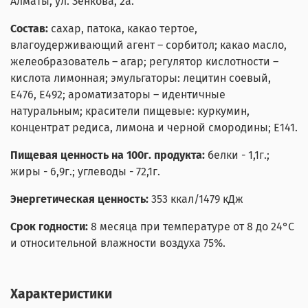
Алматы, ул. Зенкова, 2а.
Состав:
сахар, патока, какао тертое,
влагоудерживающий агент – сорбитол; какао масло,
желеобразователь – агар; регулятор кислотности –
кислота лимонная; эмульгаторы: лецитин соевый,
Е476, Е492; ароматизаторы – идентичные
натуральным; красители пищевые: куркумин,
концентрат редиса, лимона и черной смородины; Е141.
Пищевая ценность на 100г. продукта:
белки - 1,1г.;
жиры - 6,9г.; углеводы - 72,1г.
Энергетическая ценность:
353 ккал/1479 кДж
Срок годности:
8 месяца
при температуре от 8 до 24°С
и относительной влажности воздуха 75%.
Характеристики